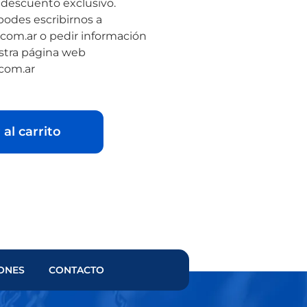
 descuento exclusivo.
podes escribirnos a
om.ar o pedir información
stra página web
com.ar
 al carrito
IONES
CONTACTO