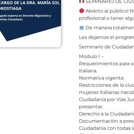
SEMINARIO DE CIU
Abierto al público! N
profesional o tener algú
De manera totalmen
Les dejamos el program
Seminario de Ciudadaní
Modulo I –
Requerimientos para o
Italiana.
Normativa vigente.
Restricciones de la ciud
mujeres italianas nacid
Ciudadanía por Vías Ju
presentar.
Derecho a la Ciudadaní
Documentación a prese
Ciudadanía con todas la