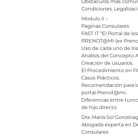
Obstáculos más comun
Condiciones. Legalizac
Modulo II –
Paginas Consulares
FAST IT “El Portal de lo
PRENOT@MI (ex Prenot
Uso de cada uno de los
Análisis del Concepto A.
Creación de usuarios.
El Procedimiento en FAS
Casos Prácticos.
Recomendación para la
portal Prenot@mi .
Diferencias entre turn
de hijo directo.
Dra. María Sol Gorostia
Abogada experta en De
Consulares