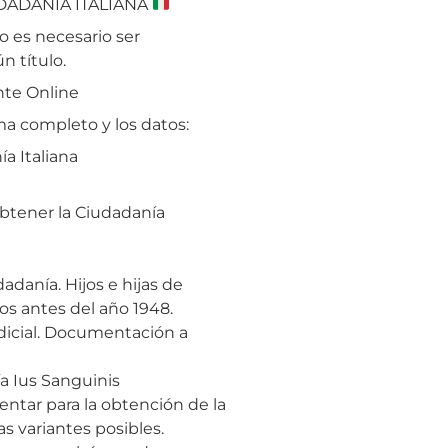
DADANÍA ITALIANA
o es necesario ser
n título.
te Online
a completo y los datos:
a Italiana
btener la Ciudadanía
adanía. Hijos e hijas de
os antes del año 1948.
dicial. Documentación a
a Ius Sanguinis
ntar para la obtención de la
s variantes posibles.