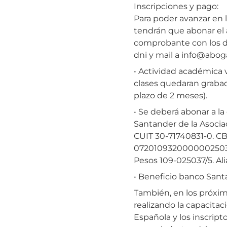
Inscripciones y pago:
Para poder avanzar en l
tendrán que abonar el a
comprobante con los d
dni y mail a info@abo
• Actividad académica vi
clases quedaran grabad
plazo de 2 meses).
• Se deberá abonar a l
Santander de la Asocia
CUIT 30-71740831-0. C
07201093200000025037
Pesos 109-025037/5. Al
• Beneficio banco Santa
También, en los próxi
realizando la capacita
Española y los inscript