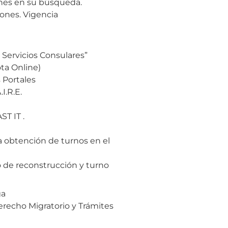
es en su búsqueda.
iones. Vigencia
s Servicios Consulares”
a Online)
 Portales
I.R.E.
T IT .
 obtención de turnos en el
o de reconstrucción y turno
ga
recho Migratorio y Trámites